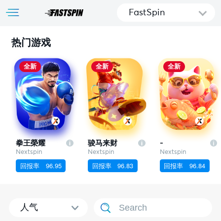
FastSpin
热门游戏
全新
全新
全新
拳王榮耀
骏马来财
-
Nextspin
Nextspin
Nextspin
回报率
96.95
回报率
96.83
回报率
96.84
人气