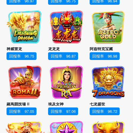
回报率
96.97
回报率
96.75
回报率
96.94
神威雷龙
龙龙龙
阿兹特克宝藏
回报率
96.75
回报率
96.87
回报率
96.98
羅馬競技場 II
埃及女神
七龙盛世
回报率
97.05
回报率
97.06
回报率
96.72