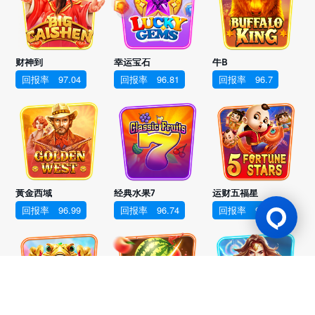
财神到
幸运宝石
牛B
回报率
97.04
回报率
96.81
回报率
96.7
黃金西域
经典水果7
运财五福星
回报率
96.99
回报率
96.74
回报率
96.71