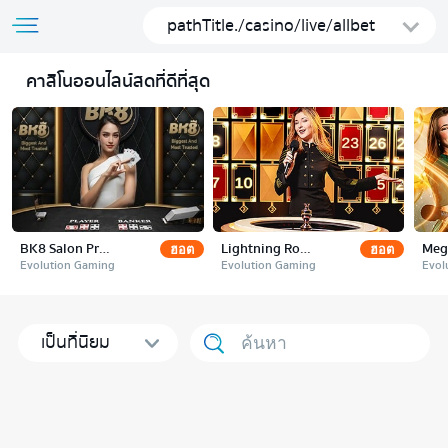
pathTitle./casino/live/allbet
คาสิโนออนไลน์สดที่ดีที่สุด
BK8 Salon Prive Baccarat
Lightning Roulette
Meg
ฮอต
ฮอต
Evolution Gaming
Evolution Gaming
Evol
เป็นที่นิยม