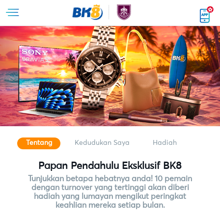
Tentang
Kedudukan Saya
Hadiah
Papan Pendahulu Eksklusif BK8
Tunjukkan betapa hebatnya anda! 10 pemain
dengan turnover yang tertinggi akan diberi
hadiah yang lumayan mengikut peringkat
keahlian mereka setiap bulan.