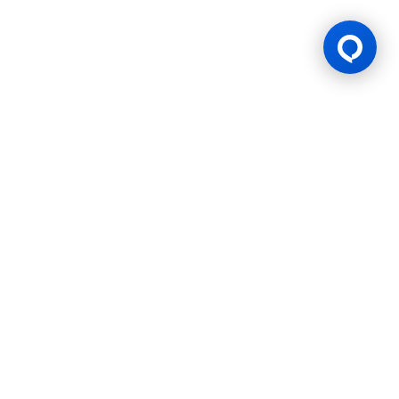
Lesen Permainan
BK8 diuruskan oleh Mettlemind Tech Ltd., nombor pendaftaran:
15779, dengan alamat berdaftar di Hamchako, Mutsamudu,
Pulau Autonomi Anjouan, Kesatuan Comoros. BK8 berlesen dan
dikawal selia oleh Kerajaan Pulau Autonomi Anjouan, Kesatuan
Comoros dan beroperasi dengan Lesen No.: ALSI-202504032-
FI2. BK8 telah mematuhi semua keperluan peraturan dan
dibenarkan secara sah untuk mengendalikan operasi permainan
bagi segala jenis permainan nasib dan pertaruhan.