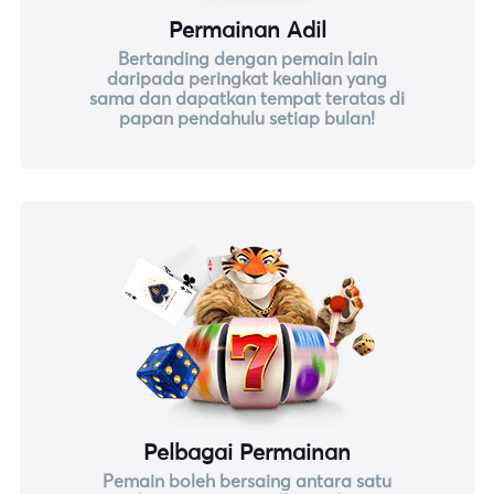
Permainan Adil
Bertanding dengan pemain lain
daripada peringkat keahlian yang
sama dan dapatkan tempat teratas di
papan pendahulu setiap bulan!
Pelbagai Permainan
Pemain boleh bersaing antara satu