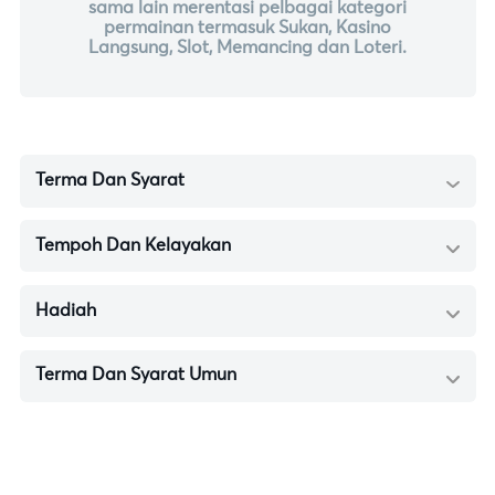
sama lain merentasi pelbagai kategori
permainan termasuk Sukan, Kasino
Langsung, Slot, Memancing dan Loteri.
Terma Dan Syarat
Tempoh Dan Kelayakan
Hadiah
Terma Dan Syarat Umun