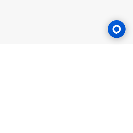
Lesen Permainan
BK8 diuruskan oleh Mettlemind Tech Ltd., nombor pendaftaran:
15779, dengan alamat berdaftar di Hamchako, Mutsamudu,
Pulau Autonomi Anjouan, Kesatuan Comoros. BK8 berlesen dan
dikawal selia oleh Kerajaan Pulau Autonomi Anjouan, Kesatuan