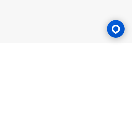
Lesen Permainan
BK8 diuruskan oleh Mettlemind Tech Ltd., nombor pendaftaran:
15779, dengan alamat berdaftar di Hamchako, Mutsamudu,
Pulau Autonomi Anjouan, Kesatuan Comoros. BK8 berlesen dan
dikawal selia oleh Kerajaan Pulau Autonomi Anjouan, Kesatuan