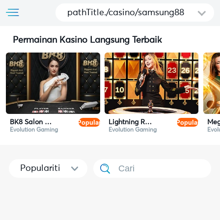
pathTitle./casino/samsung88
Permainan Kasino Langsung Terbaik
Popular
Popular
BK8 Salon Prive Baccarat
Lightning Roulette
Meg
Evolution Gaming
Evolution Gaming
Evol
Populariti