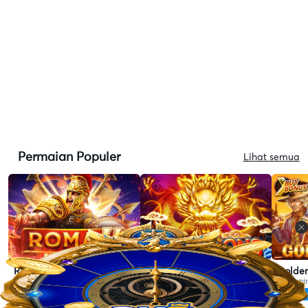
Permaian Populer
Lihat semua
Popular
Popular
Roma II
7 Dragons
Nextspin
Nextspin
Nextspi
RTP
97.05
RTP
96.72
RTP
96