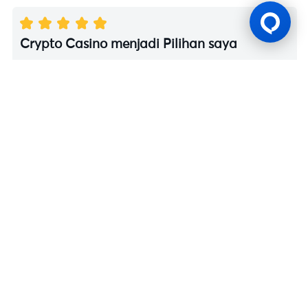
Crypto Casino menjadi Pilihan saya
Pengalaman saya melakukan deposit dan penarikan
menggunakan cryptocurrency di BK8 sangat lancar.
Platform lain tidak memiliki opsi seperti itu untuk
cryptocurrency.
BK8 Berita Terakhir