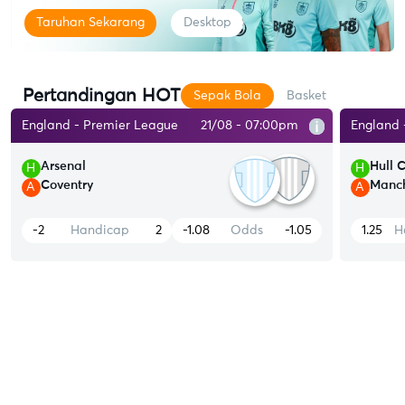
Taruhan Sekarang
Desktop
Pertandingan HOT
Sepak Bola
Basket
England - Premier League
21/08 - 07:00pm
England 
Arsenal
Hull C
H
H
Coventry
Manch
A
A
-2
Handicap
2
-1.08
Odds
-1.05
1.25
H